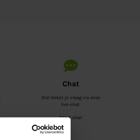
Chat
5
Stel direct je vraag via onze
live-chat.
Start chat
orp