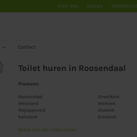
OVER ONS
NIEUWS
REFERENTIE
Contact
Toilet huren in Roosendaal
Plaatsen:
Roosendaal
Streefkerk
Westrand
Weihoek
Majoppeveld
Visdonk
Kalsdonk
Everland
Bekijk hier alle toilet-routes.