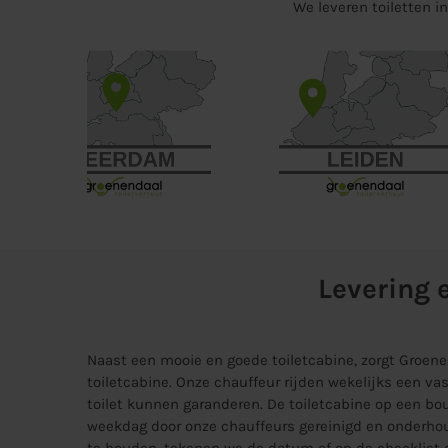
We leveren toiletten i
Levering 
Naast een mooie en goede toiletcabine, zorgt Groe
toiletcabine. Onze chauffeur rijden wekelijks een v
toilet kunnen garanderen. De toiletcabine op een b
weekdag door onze chauffeurs gereinigd en onderhou
te houden, tekenen we de datum af op de checklist d