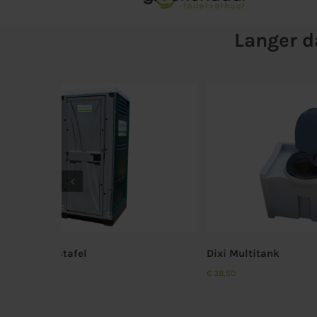
Langer d
gen
Aan offerte toevoegen
Details
Dixi Multitank
Dixi mobi
€
38,50
€
25,00