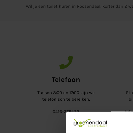
Wil je een toilet huren in Roosendaal, korter dan 2 
Telefoon
Tussen 8:00 en 17:00 zijn we
Stu
telefonisch te bereiken.
bi
0416-375423
inf