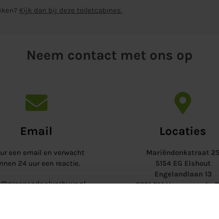
weken?
Kijk dan bij deze toiletcabines.
Neem contact met ons op
Email
Locaties
ur een email en verwacht
Mariëndonkstraat 2
nnen 24 uur een reactie.
5154 EG Elshout
Engelandlaan 13
o@groenendaalverhuur.nl
2391 PM Hazerswoude-D