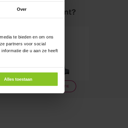
Over
 feest of evenement?
 media te bieden en om ons
ze partners voor social
nformatie die u aan ze heeft
Alles toestaan
MEER INFORMATIE