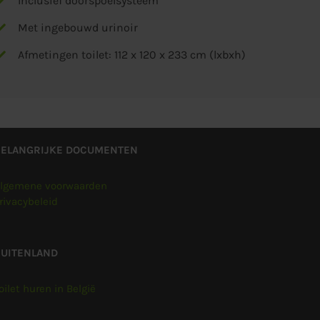
Inclusief doorspoelsysteem
Met ingebouwd urinoir
Afmetingen toilet: 112 x 120 x 233 cm (lxbxh)
BELANGRIJKE DOCUMENTEN
lgemene voorwaarden
rivacybeleid
UITENLAND
oilet huren in België