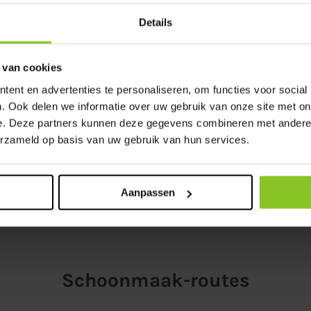
Details
omgeving van Roosendaal voor een
 van cookies
n je huren bij Groenendaal. We bezorgen iedere
worden wekelijks schoongemaakt. Op deze manier
ent en advertenties te personaliseren, om functies voor social
ouwplaats of verbouwing.
. Ook delen we informatie over uw gebruik van onze site met on
n Roosendaal en omgeving kun je bij ons terecht.
e. Deze partners kunnen deze gegevens combineren met andere i
 neem je een kijkje in
ons assortiment
.
erzameld op basis van uw gebruik van hun services.
g? Wij helpen je graag verder. We zijn telefonisch
endaalverhuur.nl.
Aanpassen
Schoonmaak-routes