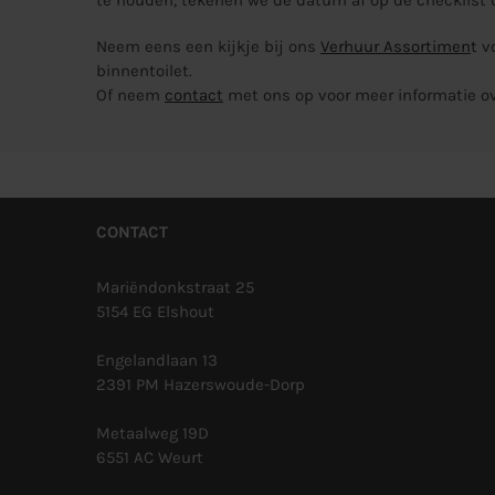
Neem eens een kijkje bij ons
Verhuur Assortimen
t
v
binnentoilet
.
Of neem
contact
met ons op voor meer informatie ove
CONTACT
Mariëndonkstraat 25
5154 EG Elshout
Engelandlaan 13
2391 PM Hazerswoude-Dorp
Metaalweg 19D
6551 AC Weurt