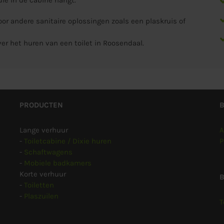
oor andere sanitaire oplossingen zoals een
plaskruis
of
r het huren van een toilet in Roosendaal.
PRODUCTEN
Lange verhuur
A
-
Toiletcabine / Dixie huren
P
-
Schaftwagens
-
Mobiele badkamers
Korte verhuur
B
-
Toiletten
-
Plaszuilen
T