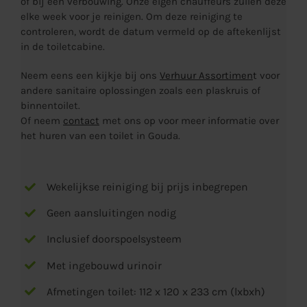
of bij een verbouwing. Onze eigen chauffeurs zullen deze
elke week voor je reinigen. Om deze reiniging te
controleren, wordt de datum vermeld op de aftekenlijst
in de toiletcabine.
Neem eens een kijkje bij ons
Verhuur Assortimen
t
voor
andere sanitaire oplossingen zoals een
plaskruis
of
binnentoilet
.
Of neem
contact
met ons op voor meer informatie over
het huren van een toilet in Gouda.
Wekelijkse reiniging bij prijs inbegrepen
Geen aansluitingen nodig
Inclusief doorspoelsysteem
Met ingebouwd urinoir
Afmetingen toilet: 112 x 120 x 233 cm (lxbxh)