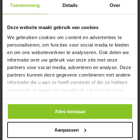
Toestemming
Details
Over
Chat
Deze website maakt gebruik van cookies
We gebruiken cookies om content en advertenties te
Stel direct je vraag via onze
live-chat.
personaliseren, om functies voor social media te bieden
en om ons websiteverkeer te analyseren. Ook delen we
Start chat
informatie over uw gebruik van onze site met onze
partners voor social media, adverteren en analyse. Deze
partners kunnen deze gegevens combineren met andere
informatie die u aan ze heeft verstrekt of die ze hebben
verzameld op basis van uw gebruik van hun services.
Schoonmaak-routes
Er worden toiletten in heel Nederland geleverd. Wil je
Alles toestaan
weten of we ook op jouw locatie leveren?
Bekijk hier dan
alle routes.
Aanpassen