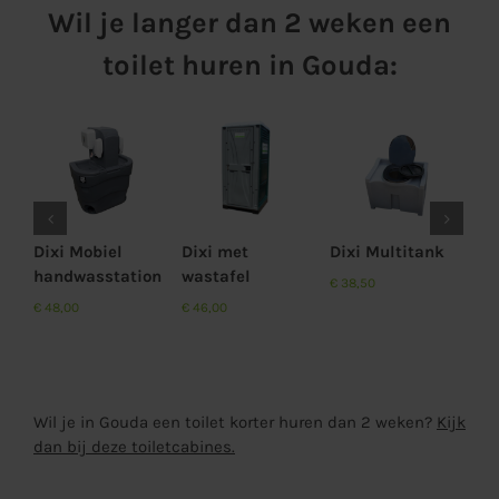
Wil je langer dan 2 weken een
toilet huren in Gouda:
Aan
Aan
offerte
offerte
Di
n
toevoegen
toevoegen
ur
Details
Details
€
2
Dixi Mobiel
Dixi met
Dixi Multitank
handwasstation
wastafel
€
38,50
€
48,00
€
46,00
Wil je in Gouda een toilet korter huren dan 2 weken?
Kijk
dan bij deze toiletcabines.