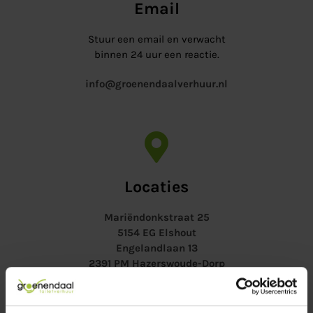
Email
Stuur een email en verwacht
binnen 24 uur een reactie.
info@groenendaalverhuur.nl
Locaties
Mariëndonkstraat 25
5154 EG Elshout
Engelandlaan 13
2391 PM Hazerswoude-Dorp