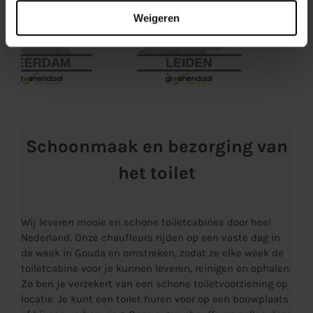
Weigeren
Schoonmaak en bezorging van
het toilet
Wij leveren mooie en schone toiletcabines door heel
Nederland. Onze chauffeurs rijden op een vaste dag in
de week in Gouda en omstreken, zodat ze elke week de
toiletcabine voor je kunnen leveren, reinigen en ophalen.
Zo ben je verzekert van een schone toiletvoorziening op
locatie. Je kunt een toilet huren voor op een bouwplaats