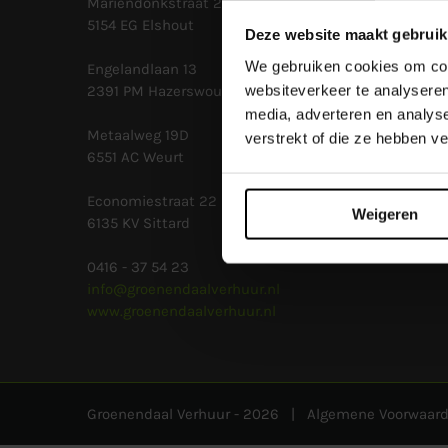
Mariëndonkstraat 25
5154 EG Elshout
Deze website maakt gebruik
We gebruiken cookies om cont
Engelandlaan 13
websiteverkeer te analyseren
2391 PM Hazerswoude-Dorp
media, adverteren en analys
Metaalweg 19D
verstrekt of die ze hebben v
6551 AC Weurt
Economiestraat 22
Weigeren
6135 KV Sittard
0416 - 37 54 23
info@groenendaalverhuur.nl
www.groenendaalverhuur.nl
Groenendaal Verhuur -
2026 |
Algemene Voorwaar