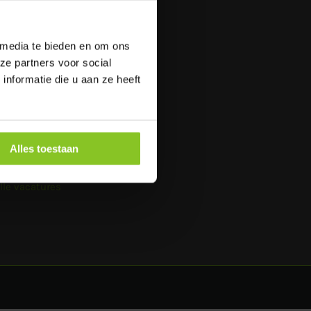
lgemene voorwaarden
rivacybeleid
 media te bieden en om ons
ze partners voor social
UITENLAND
nformatie die u aan ze heeft
oilet huren in België
Alles toestaan
VACATURES
lle vacatures