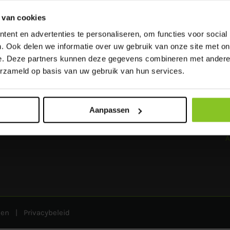
Lange verhuur
A
-
Toiletcabine / Dixie huren
P
 van cookies
-
Schaftwagens
ent en advertenties te personaliseren, om functies voor social
-
Mobiele badkamers
. Ook delen we informatie over uw gebruik van onze site met on
Korte verhuur
B
-
Toiletten
e. Deze partners kunnen deze gegevens combineren met andere i
-
Plaszuilen
erzameld op basis van uw gebruik van hun services.
T
Aanpassen
A
den
|
Privacybeleid