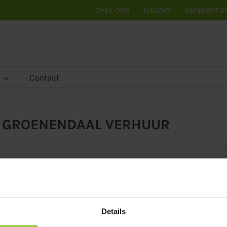
OVER ONS
NIEUWS
REFERENTIE
Contact
 GROENENDAAL VERHUUR
PRODUCTEN
Details