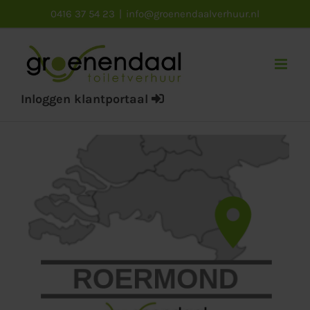
Ga
0416 37 54 23
|
info@groenendaalverhuur.nl
naar
inhoud
Inloggen klantportaal