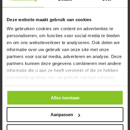
MEER INFORMATIE
Deze website maakt gebruik van cookies
We gebruiken cookies om content en advertenties te
personaliseren, om functies voor social media te bieden
en om ons websiteverkeer te analyseren. Ook delen we
Schoonmaak-routes
informatie over uw gebruik van onze site met onze
partners voor social media, adverteren en analyse. Deze
Er worden toiletten in heel Nederland geleverd. Wil je
partners kunnen deze gegevens combineren met andere
weten op welke dag er op jouw locatie geleverd kan
informatie die u aan ze heeft verstrekt of die ze hebben
worden?
Bekijk hier dan alle routes.
verzameld op basis van uw gebruik van hun services.
Alles toestaan
Aanpassen