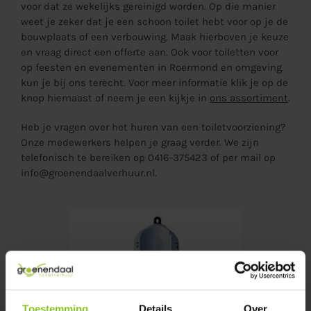
voor dat ze wekelijks gereinigd worden. Op die manier
weet je zeker dat je een schoon toilet hebt voor op je de
bouwplaats of een verbouwing. Maak hierboven je keuze
en vraag direct een offerte aan. Ook voor toiletten voor
op feesten en evenementen in Roermond en omgeving
kun je bij ons terecht. Voor meer informatie klik je op de
knop hiernaast of neem je een kijkje in
ons assortiment
.
Heb je vragen over het huren van een toiletvoorziening?
Onze medewerkers helpen je graag verder. We zijn
telefonisch te bereiken op 0416-375423 of per mail op
info@groenendaalverhuur.nl.
Toestemming
Details
Over