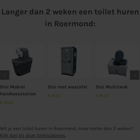
Langer dan 2 weken een toilet huren
in Roermond:
Aan offerte
Aan offerte
toevoegen
toevoegen
Details
Details
Dixi Mobiel
Dixi met wastafel
Dixi Multitank
handwasstation
€
46,00
€
38,50
€
48,00
Wil je een toilet huren in Roermond, maar korter dan 2 weken?
Kijk dan bij deze toiletcabines.