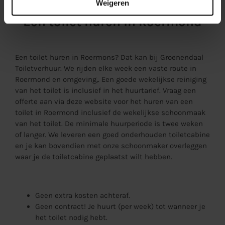
Weigeren
Een toilet huren in Roermond
Een toilet huren in Roermons? Dat kan bij Groenendaal
Toiletverhuur. We rijden elke week een vaste route in
Roermond en omgeving,. Een goede wekelijkse reiniging
van het toilet is inclusief in het huurtarief. Vraag een
offerte aan via deze website voor het huren van een
toilet in Roermond inclusief de wekelijkse schoonmaak
van het toilet. De minimale huurperiode is twee weken
of langer. We leveren een goed onderhouden toiletcabine
en je kan bovendien met onze schoonmaker overleggen
waar je de toiletcabine geplaatst wilt hebben.
Geen extra kosten achteraf.
Geen contract! Je huurt (per week) tot wanneer je
het toilet nodig hebt.