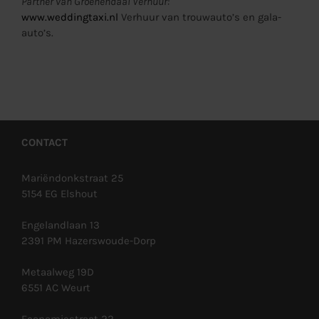
Partner van Groenendaal Verhuur:
www.weddingtaxi.nl
Verhuur van trouwauto’s en gala-
auto’s.
CONTACT
Mariëndonkstraat 25
5154 EG Elshout
Engelandlaan 13
2391 PM Hazerswoude-Dorp
Metaalweg 19D
6551 AC Weurt