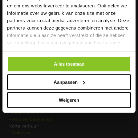
en om ons websiteverkeer te analyseren. Ook delen we
Metaalweg 19D
informatie over uw gebruik van onze site met onze
6551 AC Weurt
partners voor social media, adverteren en analyse. Deze
Economiestraat 22
partners kunnen deze gegevens combineren met andere
6135 KV Sittard
informatie die u aan ze heeft verstrekt of die ze hebben
verzameld op basis van uw gebruik van hun services.
0416 - 37 54 23
info@groenendaalverhuur.nl
www.groenendaalverhuur.nl
Alles toestaan
Aanpassen
PRODUCTEN
Lange verhuur
Weigeren
-
Toiletcabine / Dixie huren
-
Schaftwagens
-
Mobiele badkamers
Korte verhuur
-
Toiletten