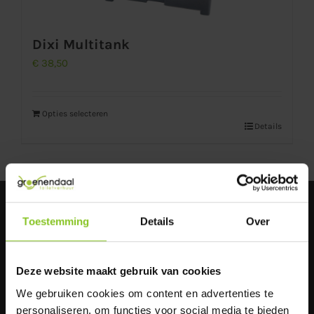
Dixi Multitank
€
38,50
Opties selecteren
Details
CONTACT
Toestemming
Details
Over
Mariëndonkstraat 25
5154 EG Elshout
Deze website maakt gebruik van cookies
Engelandlaan 13
We gebruiken cookies om content en advertenties te
2391 PM Hazerswoude-Dorp
personaliseren, om functies voor social media te bieden