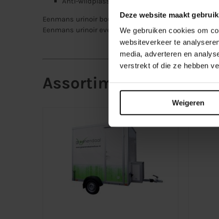
Anti-wildplassen
Deze website maakt gebruik
Eenmans urinoir bouw
: €17,50 excl. BTW per weekn
Eenmans urinoir evenement
: €35 excl. BTW/Transpo
We gebruiken cookies om cont
websiteverkeer te analyseren
media, adverteren en analys
verstrekt of die ze hebben v
Assortiment
Weigeren