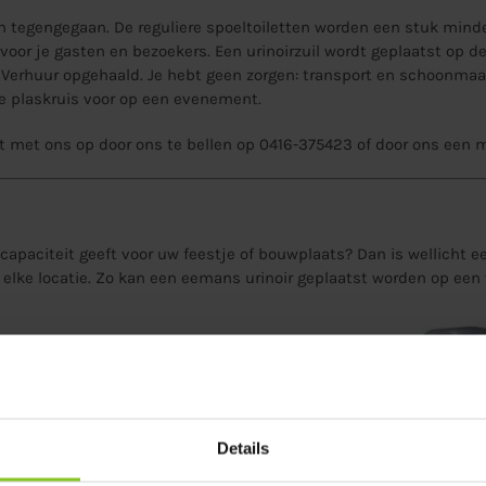
n tegengegaan. De reguliere spoeltoiletten worden een stuk minde
 voor je gasten en bezoekers. Een urinoirzuil wordt geplaatst op d
Verhuur opgehaald. Je hebt geen zorgen: transport en schoonmaak
e plaskruis voor op een evenement.
t met ons op door ons te bellen op 0416-375423 of door ons een
m
 capaciteit geeft voor uw feestje of bouwplaats? Dan is wellicht e
 elke locatie. Zo kan een eemans urinoir geplaatst worden op een v
Details