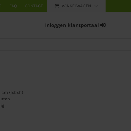
S
FAQ
CONTACT
WINKELWAGEN
Inloggen klantportaal
0 cm (lxbxh)
urten
ig