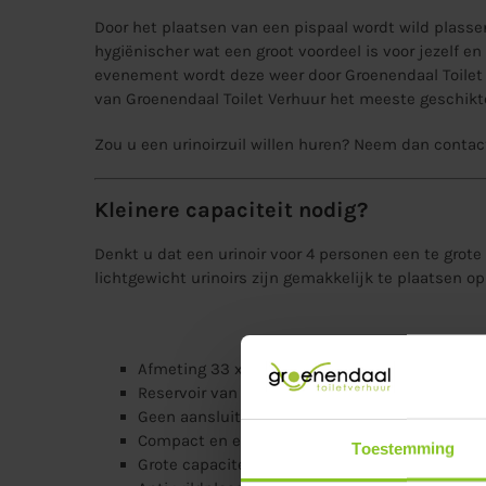
Door het plaatsen van een pispaal wordt wild plasse
hygiënischer wat een groot voordeel is voor jezelf en
evenement wordt deze weer door Groenendaal Toilet 
van Groenendaal Toilet Verhuur het meeste geschikt
Zou u een urinoirzuil willen huren? Neem dan contac
Kleinere capaciteit nodig?
Denkt u dat een urinoir voor 4 personen een te grote
lichtgewicht urinoirs zijn gemakkelijk te plaatsen op
Afmeting 33 x 39 x 120 cm (lxbxh)
Reservoir van 50 liter
Geen aansluitingen nodig
Compact en eenvoudig in gebruik
Toestemming
Grote capaciteit