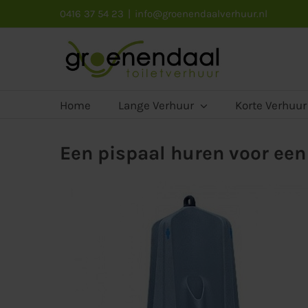
Ga
0416 37 54 23
|
info@groenendaalverhuur.nl
naar
inhoud
Home
Lange Verhuur
Korte Verhuur
Een pispaal huren voor een