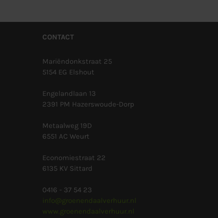
CONTACT
Mariëndonkstraat 25
5154 EG Elshout
Engelandlaan 13
2391 PM Hazerswoude-Dorp
Metaalweg 19D
6551 AC Weurt
Economiestraat 22
6135 KV Sittard
0416 - 37 54 23
info@groenendaalverhuur.nl
www.groenendaalverhuur.nl