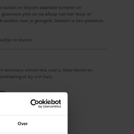
r belast en blijven daardoor schoner en
e gewenste plek en na afloop van het feest of
 worden voor je geregeld. Daarom is een plaskruis
ailtje
te sturen.
en eenmans urinoir iets voor u. Deze kleine en
erdieping of bij u in huis.
Over