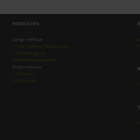
PRODUCTEN
Lange verhuur
A
-
Toiletcabine / Dixie huren
P
-
Schaftwagens
-
Mobiele badkamers
Korte verhuur
B
-
Toiletten
-
Plaszuilen
T
A