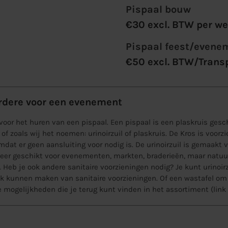
Pispaal bouw
€30 excl. BTW per 
Pispaal feest/evene
€50 excl. BTW/Trans
erdere voor een evenement
oor het huren van een pispaal. Een pispaal is een plaskruis gesc
 of zoals wij het noemen: urinoirzuil of plaskruis. De Kros is voor
omdat er geen aansluiting voor nodig is. De urinoirzuil is gemaakt
s zeer geschikt voor evenementen, markten, braderieën, maar natuur
. Heb je ook andere sanitaire voorzieningen nodig? Je kunt urino
ik kunnen maken van sanitaire voorzieningen. Of een
wastafel
om 
e mogelijkheden die je terug kunt vinden in het assortiment (link