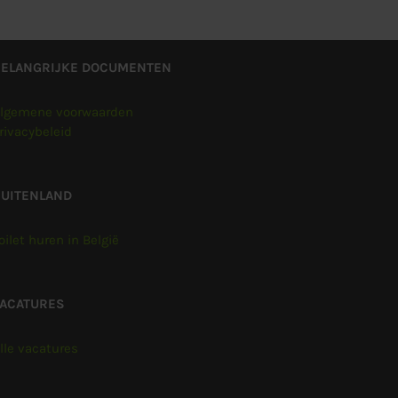
BELANGRIJKE DOCUMENTEN
lgemene voorwaarden
rivacybeleid
UITENLAND
oilet huren in België
VACATURES
lle vacatures