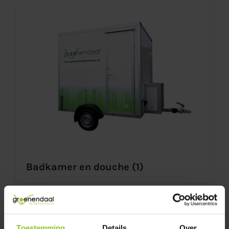
Badkamer en douche
(1)
Toestemming
Details
Over