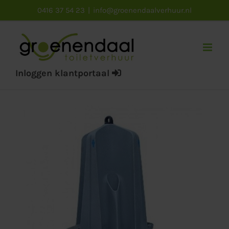
Ga
0416 37 54 23
|
info@groenendaalverhuur.nl
naar
inhoud
Inloggen klantportaal