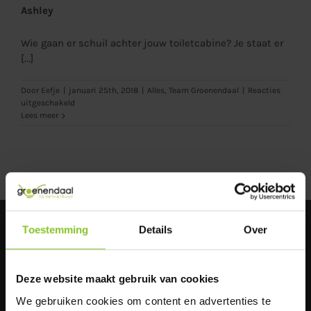
Ashley
Wie gaan er schuil achter jouw toiletcabine? Je staat er
[...]
Door
Eefje
|
januari 25th, 2018
|
Alles
,
Team Groenendaal
|
Reacties
voor
uitgeschakeld
Ashley
Lees meer
CONTACT
Toestemming
Details
Over
Mariëndonkstraat 25
5154 EG Elshout
Deze website maakt gebruik van cookies
We gebruiken cookies om content en advertenties te
Engelandlaan 13