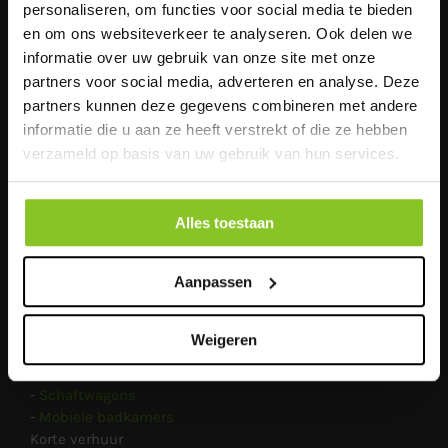
2391 PM Hazerswoude-Dorp
personaliseren, om functies voor social media te bieden
en om ons websiteverkeer te analyseren. Ook delen we
Metaalweg 19D
informatie over uw gebruik van onze site met onze
6551 AC Weurt
partners voor social media, adverteren en analyse. Deze
partners kunnen deze gegevens combineren met andere
Economiestraat 22
informatie die u aan ze heeft verstrekt of die ze hebben
6135 KV Sittard
verzameld op basis van uw gebruik van hun services.
0416 - 37 54 23
info@groenendaalverhuur.nl
Alles toestaan
www.groenendaalverhuur.nl
Aanpassen
PRODUCTEN
Weigeren
Lange verhuur
-
Toiletcabine / Dixie huren
-
Schaftwagens
-
Mobiele badkamers
Korte verhuur