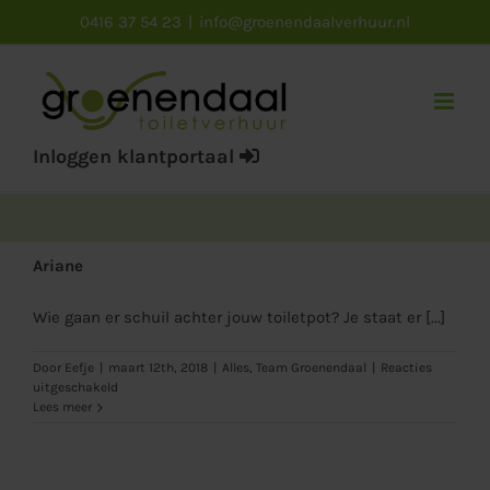
Ga
0416 37 54 23
|
info@groenendaalverhuur.nl
naar
inhoud
Inloggen klantportaal
Ariane
Wie gaan er schuil achter jouw toiletpot? Je staat er [...]
Door
Eefje
|
maart 12th, 2018
|
Alles
,
Team Groenendaal
|
Reacties
voor
uitgeschakeld
Ariane
Lees meer