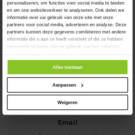
personaliseren, om functies voor social media te bieden
en om ons websiteverkeer te analyseren. Ook delen we
informatie over uw gebruik van onze site met onze
partners voor social media, adverteren en analyse. Deze
partners kunnen deze gegevens combineren met andere
informatie die u aan ze heeft verstrekt of die ze hebben
Telefoon
verzameld op basis van uw gebruik van hun services.
Tussen 8:00 en 17:00 zijn we
telefonisch te bereiken.
Alles toestaan
0416-375423
Aanpassen
Weigeren
Email