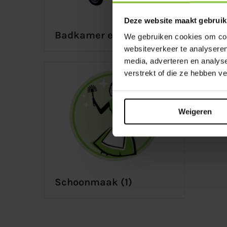
Deze website maakt gebruik
Badkamer en douche
(1)
Kort
We gebruiken cookies om cont
websiteverkeer te analyseren
media, adverteren en analys
verstrekt of die ze hebben v
Toil
eve
Weigeren
Schoonmaak
(1)