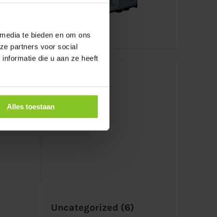
Plaszuil
(2)
 media te bieden en om ons
ze partners voor social
nformatie die u aan ze heeft
s
(5)
Alles toestaan
Uncategorized
(6)