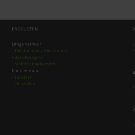
PRODUCTEN
Lange verhuur
A
-
Toiletcabine / Dixie huren
P
-
Schaftwagens
-
Mobiele badkamers
Korte verhuur
B
-
Toiletten
-
Plaszuilen
T
A