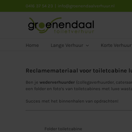
Ga
0416 37 54 23
|
info@groenendaalverhuur.nl
naar
inhoud
Home
Lange Verhuur
Korte Verhuur
Reclamemateriaal voor toiletcabine l
Ben je
wederverhuurder
(collegaverhuurder, cateraar
een folder en foto’s van toiletcabines met luxe wast
Succes met het binnenhalen van opdrachten!
Folder toiletcabine