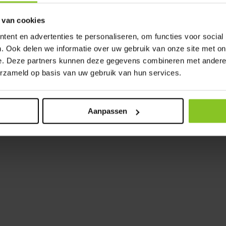
 van cookies
e Verhuur
(6)
Lange Verhuur
(6)
ent en advertenties te personaliseren, om functies voor social
. Ook delen we informatie over uw gebruik van onze site met on
e. Deze partners kunnen deze gegevens combineren met andere i
erzameld op basis van uw gebruik van hun services.
et feest of
Toilet op Bouwplaat
nement
(6)
Aanpassen