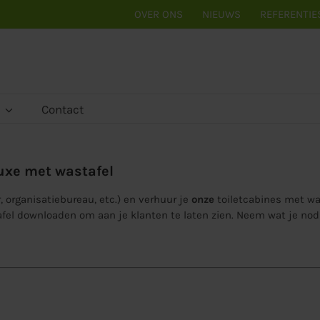
OVER ONS
NIEUWS
REFERENTIE
Contact
uxe met wastafel
, organisatiebureau, etc.) en verhuur je
onze
toiletcabines met wa
afel downloaden om aan je klanten te laten zien. Neem wat je nod