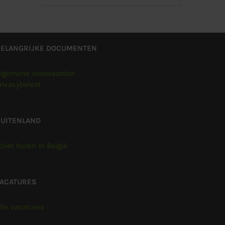
BELANGRIJKE DOCUMENTEN
lgemene voorwaarden
rivacybeleid
UITENLAND
oilet huren in België
VACATURES
lle vacatures