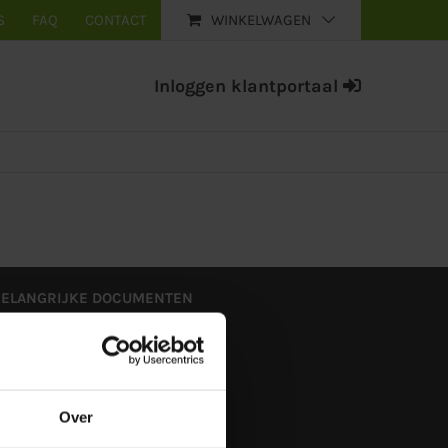
S
FAQ
CONTACT
WINKELWAGEN
Inloggen klantportaal
BELANGRIJKE DOCUMENTEN
lgemene voorwaarden
rivacybeleid
Over
UITENLAND