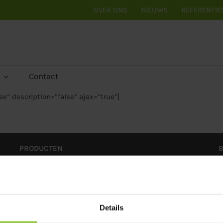
OVER ONS
NIEUWS
REFERENTIE
Contact
se” description=”false” ajax=”true”]
PRODUCTEN
Lange verhuur
A
-
Toiletcabine / Dixie huren
P
-
Schaftwagens
-
Mobiele badkamers
Details
Korte verhuur
B