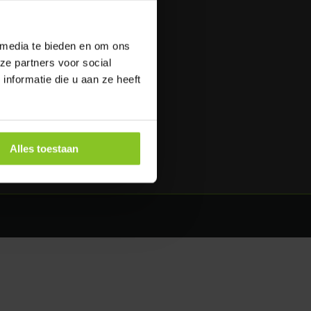
oilet huren in België
 media te bieden en om ons
ze partners voor social
nformatie die u aan ze heeft
VACATURES
lle vacatures
Alles toestaan