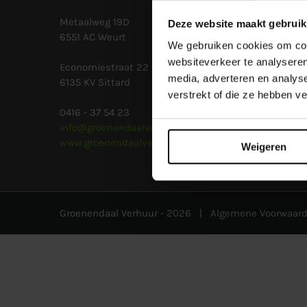
Metaalweg 19D
Deze website maakt gebruik
6551 AC Weurt
We gebruiken cookies om cont
websiteverkeer te analyseren
Economiestraat 22
media, adverteren en analys
6135 KV Sittard
verstrekt of die ze hebben v
0416 - 37 54 23
info@groenendaalverhuur.nl
www.groenendaalverhuur.nl
Weigeren
Groenendaal Verhuur -
2026 |
Algemene Voorwaar